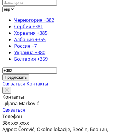
Черногория
+382
Сербия
+381
Хорватия
+385
Албания
+355
Россия
+7
Украина
+380
Болгария
+359
Предложить
Связаться
Контакты
Контакты
Ljiljana Marković
Связаться
Телефон
38x xxx xxxx
Адрес:
Čerević, Okolne lokacije, Beočin, Беочин,