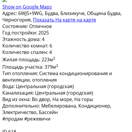
Show on Google Maps
Адрес:
6WJ5+9WG, Будва, Близикуче, Община Будва,
Черногория,
Показать
На карте
на карте
Состояние:
Отличное
Год постройки:
2025
Этажность дома:
4
Количество комнат:
6
Количество спален:
4
2
Жилая площадь:
223м
2
Площадь участка:
379м
Тип отопления:
Система кондиционирования и
вентиляции, отопления
Вода:
Центральная (городская)
Канализация:
Центральная (городская)
Вид из окна:
Во двор, На море, На горы
Дополнительно:
Мебелирована, Кондиционер,
Электричество, Бассейн
#продам #режевичи
ID 618