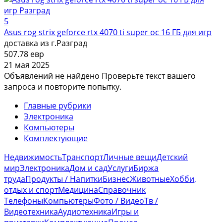
5
Asus rog strix geforce rtx 4070 ti super oc 16 ГБ для игр
доставка из г.Разград
507.78 евр
21 мая 2025
Объявлений не найдено
Проверьте текст вашего
запроса и повторите попытку.
Главные рубрики
Электроника
Компьютеры
Комплектующие
Недвижимость
Транспорт
Личные вещи
Детский
мир
Электроника
Дом и сад
Услуги
Биржа
труда
Продукты / Напитки
Бизнес
Животные
Хобби,
отдых и спорт
Медицина
Справочник
Телефоны
Компьютеры
Фото / Видео
Тв /
Видеотехника
Аудиотехника
Игры и