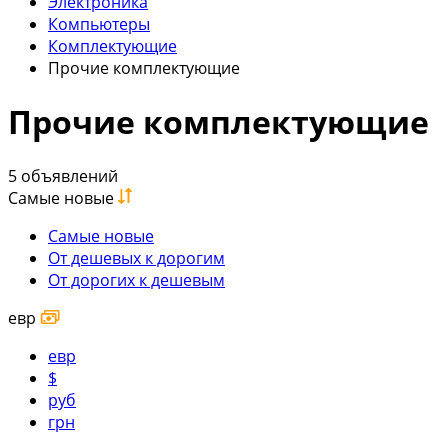
Электроника
Компьютеры
Комплектующие
Прочие комплектующие
Прочие комплектующие
5 объявлений
Самые новые
Самые новые
От дешевых к дорогим
От дорогих к дешевым
евр
евр
$
руб
грн