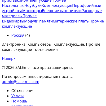
приставки
Комплектующие
Прочее
Настольные
Ноутбуки
Комплектующие
Периферийные
устройства
Мониторы
Внешние накопители
Расходные
материалы
Прочее
Видеокарты
Модули памяти
Материнские платы
Прочие
комплектующие
Россия
(4)
Электроника, Компьютеры, Комплектующие, Прочие
комплектующие - объявления
Наверх
© 2026 SALEme - все права защищены
.
По вопросам инвестирования писать:
admin@sale-me.com
Объявления
Услуги
Помощь