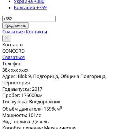
Украина
+380
Болгария
+359
Предложить
Связаться
Контакты
Контакты
CONCORD
Связаться
Телефон
38x xxx xxxx
Адрес:
Blok 9, Подгорица, Община Подгорица,
Черногория
Год выпуска:
2017
Пробег:
175000км
Тип кузова:
Внедорожник
3
Объём двигателя:
1598см
Мощность:
101лс
Вид топлива:
Дизель
Коробка передач:
Механическая