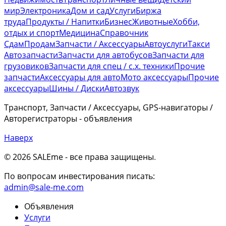
мир
Электроника
Дом и сад
Услуги
Биржа
труда
Продукты / Напитки
Бизнес
Животные
Хобби,
отдых и спорт
Медицина
Справочник
Сдам
Продам
Запчасти / Аксессуары
Автоуслуги
Такси
Автозапчасти
Запчасти для автобусов
Запчасти для
грузовиков
Запчасти для спец / с.х. техники
Прочие
запчасти
Аксессуары для авто
Мото аксессуары
Прочие
аксессуары
Шины / Диски
Автозвук
Транспорт, Запчасти / Аксессуары, GPS-навигаторы /
Авторегистраторы - объявления
Наверх
© 2026 SALEme - все права защищены
.
По вопросам инвестирования писать:
admin@sale-me.com
Объявления
Услуги