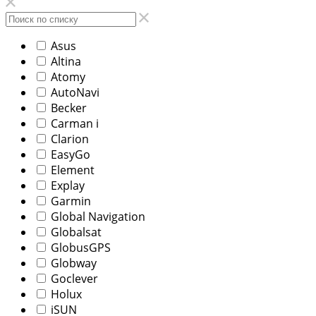
Asus
Altina
Atomy
AutoNavi
Becker
Carman i
Clarion
EasyGo
Element
Explay
Garmin
Global Navigation
Globalsat
GlobusGPS
Globway
Goclever
Holux
iSUN