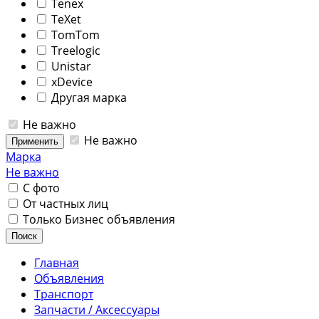
Tenex
TeXet
TomTom
Treelogic
Unistar
xDevice
Другая марка
Не важно
Не важно
Применить
Марка
Не важно
С фото
От частных лиц
Только Бизнес объявления
Поиск
Главная
Объявления
Транспорт
Запчасти / Аксессуары