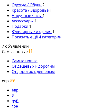
Одежда / Обувь
2
Красота / Здоровье
1
Наручные часы
1
Аксессуары
1
Подарки
1
Ювелирные изделия
1
Показать ещё 4 категории
7 объявлений
Самые новые
Самые новые
От дешевых к дорогим
От дорогих к дешевым
евр
евр
$
руб
грн