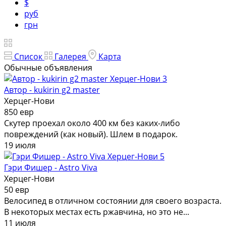
$
руб
грн
Список
Галерея
Карта
Обычные объявления
3
Автор - kukirin g2 master
Херцег-Нови
850 евр
Скутер проехал около 400 км без каких-либо
повреждений (как новый). Шлем в подарок.
19 июля
5
Гэри Фишер - Astro Viva
Херцег-Нови
50 евр
Велосипед в отличном состоянии для своего возраста.
В некоторых местах есть ржавчина, но это не...
11 июля