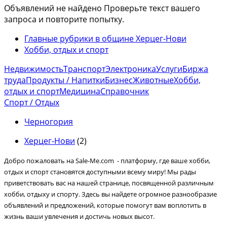
Объявлений не найдено
Проверьте текст вашего
запроса и повторите попытку.
Главные рубрики в общине Херцег-Нови
Хобби, отдых и спорт
Недвижимость
Транспорт
Электроника
Услуги
Биржа
труда
Продукты / Напитки
Бизнес
Животные
Хобби,
отдых и спорт
Медицина
Справочник
Спорт / Отдых
Черногория
Херцег-Нови
(2)
Добро пожаловать на Sale-Me.com
- платформу, где ваше хобби,
отдых и спорт становятся доступными всему миру! Мы рады
приветствовать вас на нашей странице, посвященной различным
хобби, отдыху и спорту. Здесь вы найдете огромное разнообразие
объявлений и предложений, которые помогут вам воплотить в
жизнь ваши увлечения и достичь новых высот.