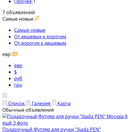
Прочее
1
7 объявлений
Самые новые
Самые новые
От дешевых к дорогим
От дорогих к дешевым
евр
евр
$
руб
грн
Список
Галерея
Карта
Обычные объявления
8
ещё 3 фото
Подарочный Футляр для ручки "iliada PEN"