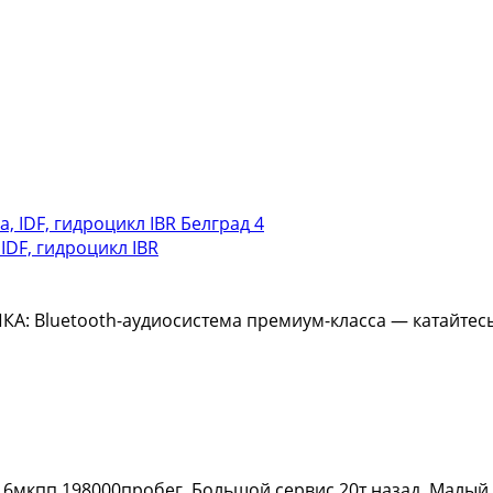
4
IDF, гидроцикл IBR
luetooth-аудиосистема премиум-класса — катайтесь в 
д, 6мкпп 198000пробег. Большой сервис 20т назад. Малый 