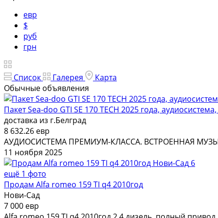
евр
$
руб
грн
Список
Галерея
Карта
Обычные объявления
Пакет Sea-doo GTI SE 170 TECH 2025 года, аудиосистема, 
доставка из г.Белград
8 632.26 евр
АУДИОСИСТЕМА ПРЕМИУМ-КЛАССА. ВСТРОЕННАЯ МУЗЫКА: B
11 ноября 2025
6
ещё 1 фото
Продам Alfa romeo 159 TI q4 2010год
Нови-Сад
7 000 евр
Alfa romeo 159 TI q4 2010год 2.4 дизель, полный приво