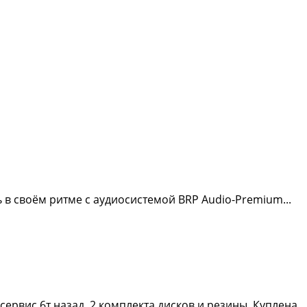
своём ритме с аудиосистемой BRP Audio-Premium...
сервис 6т назад. 2 комплекта дисков и резины. Куплена