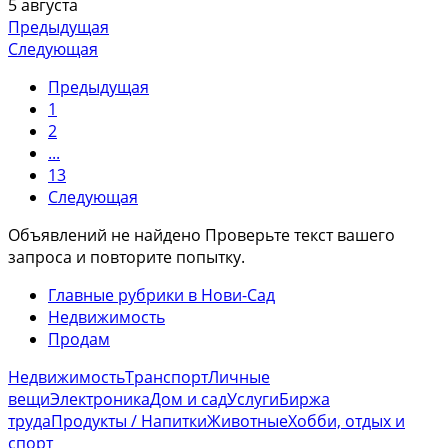
5 августа
Предыдущая
Следующая
Предыдущая
1
2
...
13
Следующая
Объявлений не найдено
Проверьте текст вашего
запроса и повторите попытку.
Главные рубрики в Нови-Сад
Недвижимость
Продам
Недвижимость
Транспорт
Личные
вещи
Электроника
Дом и сад
Услуги
Биржа
труда
Продукты / Напитки
Животные
Хобби, отдых и
спорт