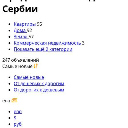
Сербии
Квартиры
95
Дома
92
Земля
57
Коммерческая недвижимость
3
Показать ещё 2 категории
247 объявлений
Самые новые
Самые новые
От дешевых к дорогим
От дорогих к дешевым
евр
евр
$
руб