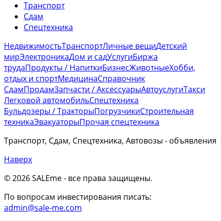
Транспорт
Сдам
Спецтехника
Недвижимость
Транспорт
Личные вещи
Детский
мир
Электроника
Дом и сад
Услуги
Биржа
труда
Продукты / Напитки
Бизнес
Животные
Хобби,
отдых и спорт
Медицина
Справочник
Сдам
Продам
Запчасти / Аксессуары
Автоуслуги
Такси
Легковой автомобиль
Спецтехника
Бульдозеры / Тракторы
Погрузчики
Строительная
техника
Эвакуаторы
Прочая спецтехника
Транспорт, Сдам, Спецтехника, Автовозы - объявления
Наверх
© 2026 SALEme - все права защищены
.
По вопросам инвестирования писать:
admin@sale-me.com