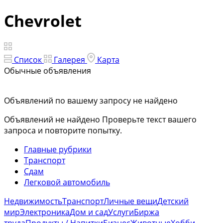
Chevrolet
Список
Галерея
Карта
Обычные объявления
Объявлений по вашему запросу не найдено
Объявлений не найдено
Проверьте текст вашего
запроса и повторите попытку.
Главные рубрики
Транспорт
Сдам
Легковой автомобиль
Недвижимость
Транспорт
Личные вещи
Детский
мир
Электроника
Дом и сад
Услуги
Биржа
труда
Продукты / Напитки
Бизнес
Животные
Хобби,