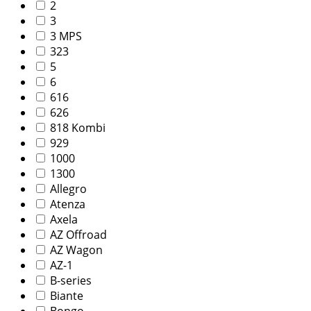
2
3
3 MPS
323
5
6
616
626
818 Kombi
929
1000
1300
Allegro
Atenza
Axela
AZ Offroad
AZ Wagon
AZ-1
B-series
Biante
Bongo