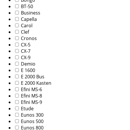
BT-50
Business
Capella
Carol
Clef
Cronos
CX-5
CX-7
CX-9
Demio
E 1600
E 2000 Bus
E 2000 Kasten
Efini MS-6
Efini MS-8
Efini MS-9
Etude
Eunos 300
Eunos 500
Eunos 800