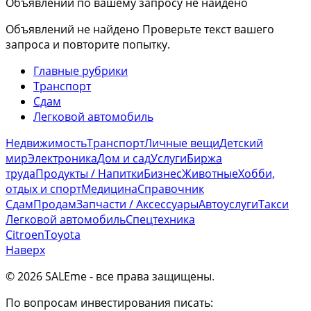
Объявлений по вашему запросу не найдено
Объявлений не найдено
Проверьте текст вашего
запроса и повторите попытку.
Главные рубрики
Транспорт
Сдам
Легковой автомобиль
Недвижимость
Транспорт
Личные вещи
Детский
мир
Электроника
Дом и сад
Услуги
Биржа
труда
Продукты / Напитки
Бизнес
Животные
Хобби,
отдых и спорт
Медицина
Справочник
Сдам
Продам
Запчасти / Аксессуары
Автоуслуги
Такси
Легковой автомобиль
Спецтехника
Citroen
Toyota
Наверх
© 2026 SALEme - все права защищены
.
По вопросам инвестирования писать: