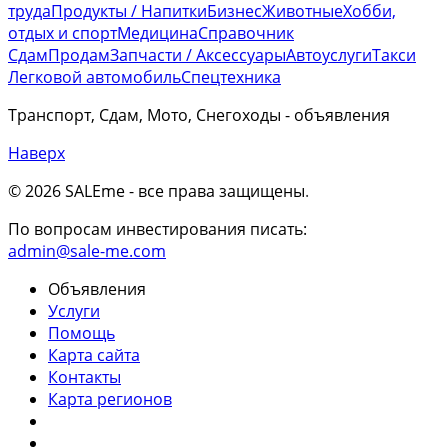
труда
Продукты / Напитки
Бизнес
Животные
Хобби,
отдых и спорт
Медицина
Справочник
Сдам
Продам
Запчасти / Аксессуары
Автоуслуги
Такси
Легковой автомобиль
Спецтехника
Транспорт, Сдам, Мото, Снегоходы - объявления
Наверх
© 2026 SALEme - все права защищены
.
По вопросам инвестирования писать:
admin@sale-me.com
Объявления
Услуги
Помощь
Карта сайта
Контакты
Карта регионов