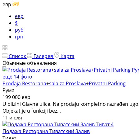
евр
евр
$
руб
грн
Список
Галерея
Карта
Обычные объявления
ещё 14 фото
Prodaja Restorana+sala za Proslava+Privatni Parking
Рума
199 000 евр
U blizini Glavne ulice. Na prodaju kompletno razrađen ugos
Objekat je u funkciji bez...
11 июля
4
Подажа Ресторана Тиватский Залив
Тиват