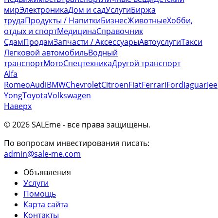
мир
Электроника
Дом и сад
Услуги
Биржа
труда
Продукты / Напитки
Бизнес
Животные
Хобби,
отдых и спорт
Медицина
Справочник
Сдам
Продам
Запчасти / Аксессуары
Автоуслуги
Такси
Легковой автомобиль
Водный
транспорт
Мото
Спецтехника
Другой транспорт
Alfa
Romeo
Audi
BMW
Chevrolet
Citroen
Fiat
Ferrari
Ford
Jaguar
Je
Yong
Toyota
Volkswagen
Наверх
© 2026 SALEme - все права защищены
.
По вопросам инвестирования писать:
admin@sale-me.com
Объявления
Услуги
Помощь
Карта сайта
Контакты