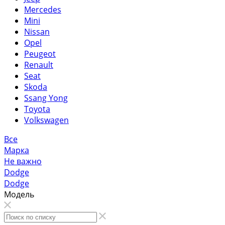
Mercedes
Mini
Nissan
Opel
Peugeot
Renault
Seat
Skoda
Ssang Yong
Toyota
Volkswagen
Все
Марка
Не важно
Dodge
Dodge
Модель