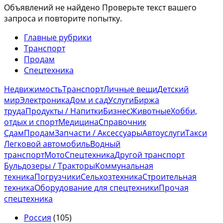
Объявлений не найдено
Проверьте текст вашего
запроса и повторите попытку.
Главные рубрики
Транспорт
Продам
Спецтехника
Недвижимость
Транспорт
Личные вещи
Детский
мир
Электроника
Дом и сад
Услуги
Биржа
труда
Продукты / Напитки
Бизнес
Животные
Хобби,
отдых и спорт
Медицина
Справочник
Сдам
Продам
Запчасти / Аксессуары
Автоуслуги
Такси
Легковой автомобиль
Водный
транспорт
Мото
Спецтехника
Другой транспорт
Бульдозеры / Тракторы
Коммунальная
техника
Погрузчики
Сельхозтехника
Строительная
техника
Оборудование для спецтехники
Прочая
спецтехника
Россия
(105)