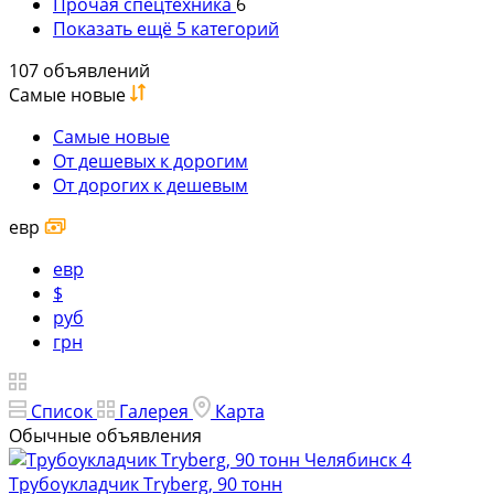
Прочая спецтехника
6
Показать ещё 5 категорий
107 объявлений
Самые новые
Самые новые
От дешевых к дорогим
От дорогих к дешевым
евр
евр
$
руб
грн
Список
Галерея
Карта
Обычные объявления
4
Трубоукладчик Tryberg, 90 тонн