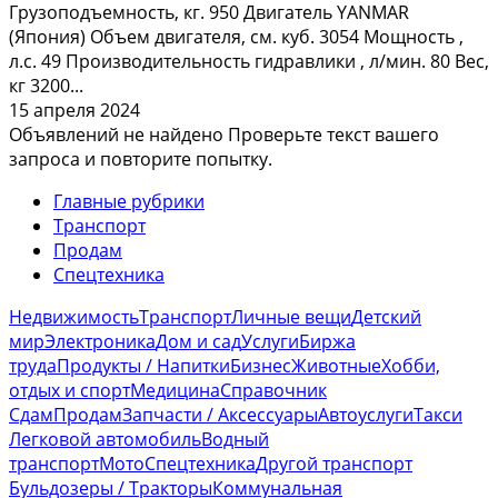
Грузоподъемность, кг. 950 Двигатель YANMAR
(Япония) Объем двигателя, см. куб. 3054 Мощность ,
л.с. 49 Производительность гидравлики , л/мин. 80 Вес,
кг 3200...
15 апреля 2024
Объявлений не найдено
Проверьте текст вашего
запроса и повторите попытку.
Главные рубрики
Транспорт
Продам
Спецтехника
Недвижимость
Транспорт
Личные вещи
Детский
мир
Электроника
Дом и сад
Услуги
Биржа
труда
Продукты / Напитки
Бизнес
Животные
Хобби,
отдых и спорт
Медицина
Справочник
Сдам
Продам
Запчасти / Аксессуары
Автоуслуги
Такси
Легковой автомобиль
Водный
транспорт
Мото
Спецтехника
Другой транспорт
Бульдозеры / Тракторы
Коммунальная