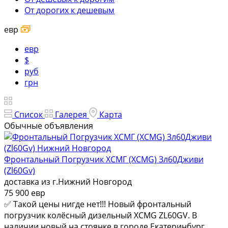
От дорогих к дешевым
евр
евр
$
руб
грн
Список
Галерея
Карта
Обычные объявления
Фронтальный Погрузчик ХСМГ (XCMG) Зл60Дживи
(Zl60Gv)
доставка из г.Нижний Новгород
75 900 евр
✅ Такой цены нигде нет!!! Новый фронтальный
погрузчик колёсный дизельный XCMG ZL60GV. В
наличии новый на стоянке в городе Екатеринбург.