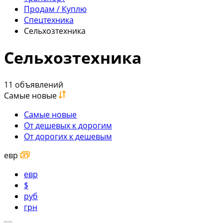
Продам / Куплю
Спецтехника
Сельхозтехника
Сельхозтехника
11 объявлений
Самые новые
Самые новые
От дешевых к дорогим
От дорогих к дешевым
евр
евр
$
руб
грн