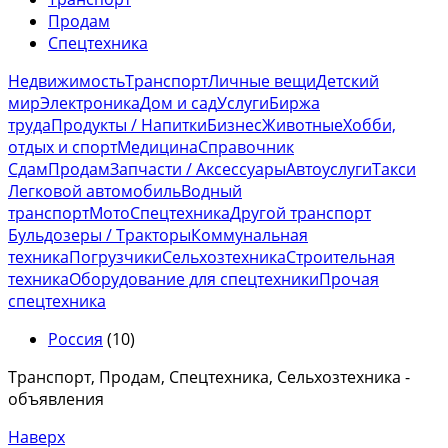
Продам
Спецтехника
Недвижимость
Транспорт
Личные вещи
Детский
мир
Электроника
Дом и сад
Услуги
Биржа
труда
Продукты / Напитки
Бизнес
Животные
Хобби,
отдых и спорт
Медицина
Справочник
Сдам
Продам
Запчасти / Аксессуары
Автоуслуги
Такси
Легковой автомобиль
Водный
транспорт
Мото
Спецтехника
Другой транспорт
Бульдозеры / Тракторы
Коммунальная
техника
Погрузчики
Сельхозтехника
Строительная
техника
Оборудование для спецтехники
Прочая
спецтехника
Россия
(10)
Транспорт, Продам, Спецтехника, Сельхозтехника -
объявления
Наверх