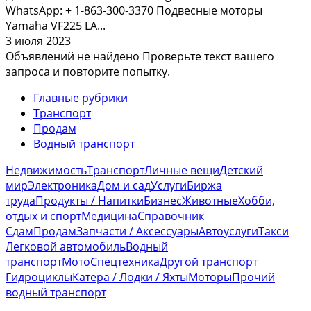
WhatsApp: + 1-863-300-3370 Подвесные моторы
Yamaha VF225 LA...
3 июля 2023
Объявлений не найдено
Проверьте текст вашего
запроса и повторите попытку.
Главные рубрики
Транспорт
Продам
Водный транспорт
Недвижимость
Транспорт
Личные вещи
Детский
мир
Электроника
Дом и сад
Услуги
Биржа
труда
Продукты / Напитки
Бизнес
Животные
Хобби,
отдых и спорт
Медицина
Справочник
Сдам
Продам
Запчасти / Аксессуары
Автоуслуги
Такси
Легковой автомобиль
Водный
транспорт
Мото
Спецтехника
Другой транспорт
Гидроциклы
Катера / Лодки / Яхты
Моторы
Прочий
водный транспорт